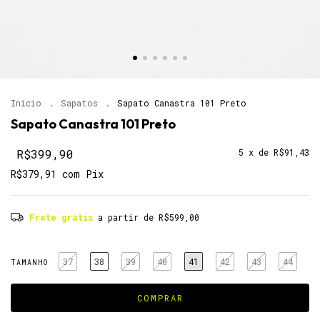
Início
.
Sapatos
.
Sapato Canastra 101 Preto
Sapato Canastra 101 Preto
R$399,90
5
x de
R$91,43
R$379,91
com
Pix
Frete grátis
a partir de
R$599,00
37
38
39
40
41
42
43
44
TAMANHO