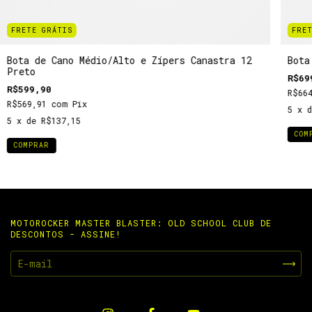
FRETE GRÁTIS
FRET
Bota de Cano Médio/Alto e Zípers Canastra 12
Bota
Preto
R$69
R$599,90
R$66
R$569,91
com
Pix
5
x 
5
x de
R$137,15
COM
COMPRAR
MOTOROCKER MASTER BLASTER: OLD SCHOOL CLUB DE
DESCONTOS - ASSINE!