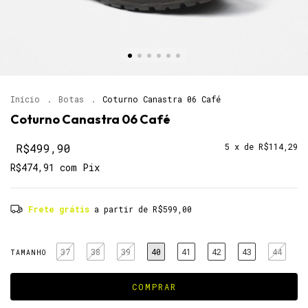
Início
.
Botas
.
Coturno Canastra 06 Café
Coturno Canastra 06 Café
R$499,90
5
x de
R$114,29
R$474,91
com
Pix
Frete grátis
a partir de
R$599,00
37
38
39
40
41
42
43
44
TAMANHO