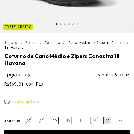
FRETE GRÁTIS
Início
.
Botas
.
Coturno de Cano Médio e Zípers Canastra
18 Havana
Coturno de Cano Médio e Zípers Canastra 18
Havana
R$599,90
5
x de
R$137,15
R$569,91
com
Pix
Frete grátis
37
38
39
40
41
42
43
44
TAMANHO