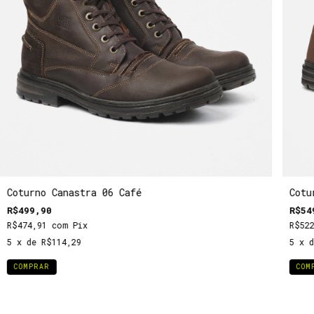
Coturno Canastra 06 Café
Cotu
R$499,90
R$54
R$474,91
com
Pix
R$52
5
x de
R$114,29
5
x 
COMPRAR
COM