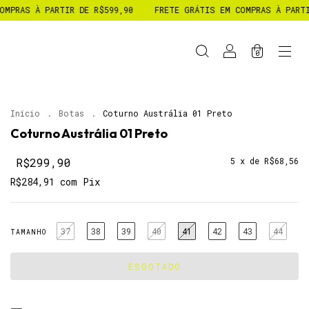
FRETE GRÁTIS EM COMPRAS À PARTIR DE R$599,90
FRETE GRÁTIS
0
Início
.
Botas
.
Coturno Austrália 01 Preto
Coturno Austrália 01 Preto
R$299,90
5
x de
R$68,56
R$284,91
com
Pix
37
38
39
40
41
42
43
44
TAMANHO